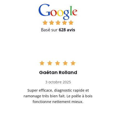
Basé sur
628 avis
Gaétan Rolland
3 octobre 2025
tre
Super efficace, diagnostic rapide et
Le
t
ramonage très bien fait. Le poêle à bois
ét
fonctionne nettement mieux.