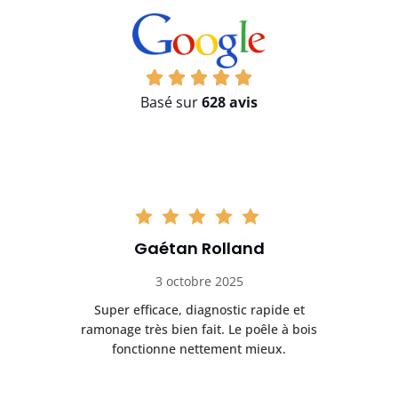
Basé sur
628 avis
Gaétan Rolland
3 octobre 2025
tre
Super efficace, diagnostic rapide et
Le
t
ramonage très bien fait. Le poêle à bois
ét
fonctionne nettement mieux.