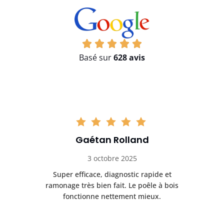
Basé sur
628 avis
Gaétan Rolland
3 octobre 2025
tre
Super efficace, diagnostic rapide et
Le
t
ramonage très bien fait. Le poêle à bois
ét
fonctionne nettement mieux.