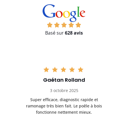
Basé sur
628 avis
Gaétan Rolland
3 octobre 2025
tre
Super efficace, diagnostic rapide et
Le
t
ramonage très bien fait. Le poêle à bois
ét
fonctionne nettement mieux.