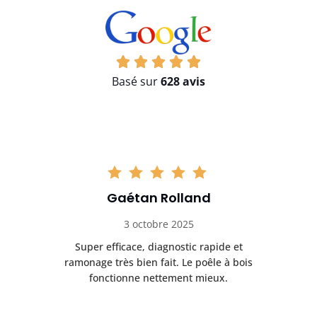
Basé sur
628 avis
Gaétan Rolland
3 octobre 2025
tre
Super efficace, diagnostic rapide et
Le
t
ramonage très bien fait. Le poêle à bois
ét
fonctionne nettement mieux.