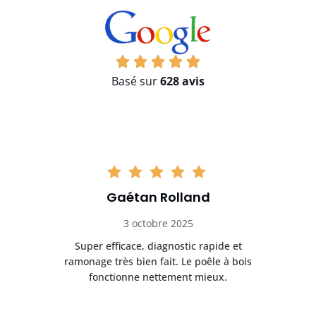
Basé sur
628 avis
Gaétan Rolland
3 octobre 2025
tre
Super efficace, diagnostic rapide et
Le
t
ramonage très bien fait. Le poêle à bois
ét
fonctionne nettement mieux.