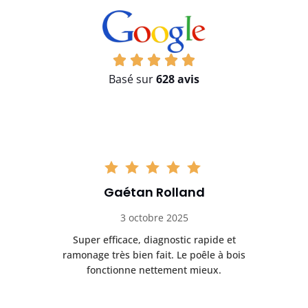
Basé sur
628 avis
Gaétan Rolland
3 octobre 2025
tre
Super efficace, diagnostic rapide et
Le
t
ramonage très bien fait. Le poêle à bois
ét
fonctionne nettement mieux.