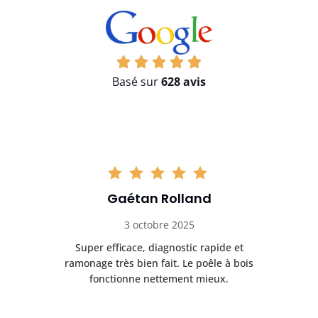
Basé sur
628 avis
Gaétan Rolland
3 octobre 2025
tre
Super efficace, diagnostic rapide et
Le
t
ramonage très bien fait. Le poêle à bois
ét
fonctionne nettement mieux.