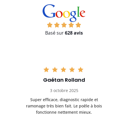
Basé sur
628 avis
Gaétan Rolland
3 octobre 2025
tre
Super efficace, diagnostic rapide et
Le
t
ramonage très bien fait. Le poêle à bois
ét
fonctionne nettement mieux.