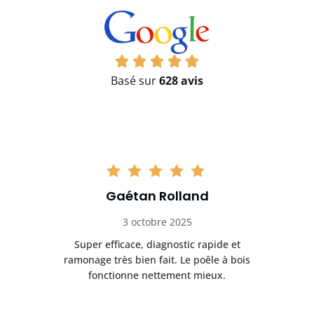
Basé sur
628 avis
Gaétan Rolland
3 octobre 2025
tre
Super efficace, diagnostic rapide et
Le
t
ramonage très bien fait. Le poêle à bois
ét
fonctionne nettement mieux.