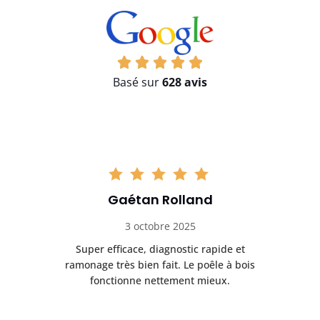
Basé sur
628 avis
Gaétan Rolland
3 octobre 2025
tre
Super efficace, diagnostic rapide et
Le
t
ramonage très bien fait. Le poêle à bois
ét
fonctionne nettement mieux.