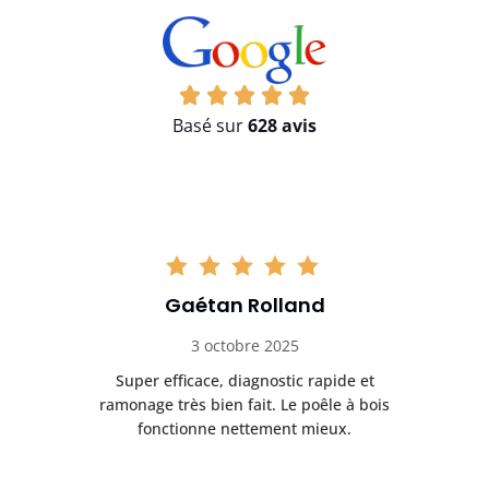
Basé sur
628 avis
Gaétan Rolland
3 octobre 2025
tre
Super efficace, diagnostic rapide et
Le
t
ramonage très bien fait. Le poêle à bois
ét
fonctionne nettement mieux.