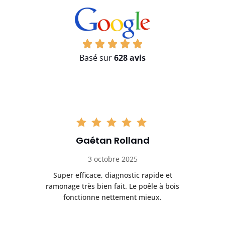
Basé sur
628 avis
Gaétan Rolland
3 octobre 2025
tre
Super efficace, diagnostic rapide et
Le
t
ramonage très bien fait. Le poêle à bois
ét
fonctionne nettement mieux.