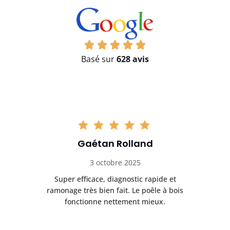
Basé sur
628 avis
Gaétan Rolland
3 octobre 2025
tre
Super efficace, diagnostic rapide et
Le
t
ramonage très bien fait. Le poêle à bois
ét
fonctionne nettement mieux.