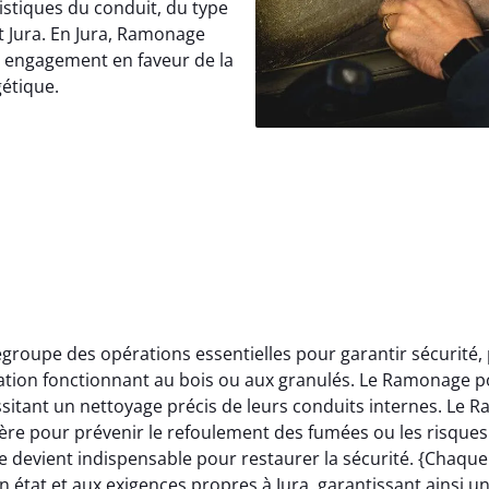
istiques du conduit, du type
t Jura. En Jura, Ramonage
e engagement en faveur de la
gétique.
roupe des opérations essentielles pour garantir sécurité,
llation fonctionnant au bois ou aux granulés. Le Ramonage p
itant un nettoyage précis de leurs conduits internes. Le 
ère pour prévenir le refoulement des fumées ou les risques 
 devient indispensable pour restaurer la sécurité. {Chaqu
 état et aux exigences propres à Jura, garantissant ainsi u