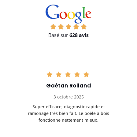
Basé sur
628 avis
Gaétan Rolland
3 octobre 2025
tre
Super efficace, diagnostic rapide et
Le
t
ramonage très bien fait. Le poêle à bois
ét
fonctionne nettement mieux.