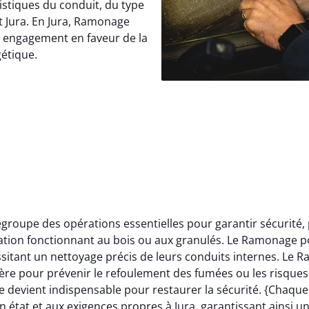
istiques du conduit, du type
t Jura. En Jura, Ramonage
e engagement en faveur de la
gétique.
roupe des opérations essentielles pour garantir sécurité,
llation fonctionnant au bois ou aux granulés. Le Ramonage p
itant un nettoyage précis de leurs conduits internes. Le 
ère pour prévenir le refoulement des fumées ou les risques 
 devient indispensable pour restaurer la sécurité. {Chaqu
 état et aux exigences propres à Jura, garantissant ainsi u