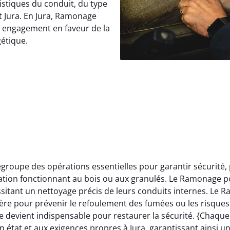
istiques du conduit, du type
t Jura. En Jura, Ramonage
e engagement en faveur de la
gétique.
roupe des opérations essentielles pour garantir sécurité,
llation fonctionnant au bois ou aux granulés. Le Ramonage p
itant un nettoyage précis de leurs conduits internes. Le 
ère pour prévenir le refoulement des fumées ou les risques 
 devient indispensable pour restaurer la sécurité. {Chaqu
 état et aux exigences propres à Jura, garantissant ainsi u