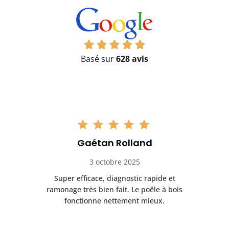
Basé sur
628 avis
Gaétan Rolland
3 octobre 2025
tre
Super efficace, diagnostic rapide et
Le
t
ramonage très bien fait. Le poêle à bois
ét
fonctionne nettement mieux.