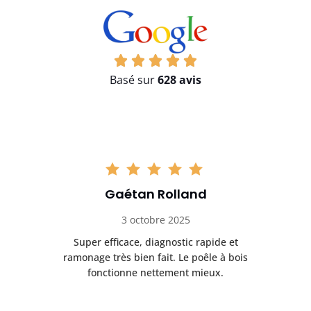
Basé sur
628 avis
Gaétan Rolland
3 octobre 2025
tre
Super efficace, diagnostic rapide et
Le
t
ramonage très bien fait. Le poêle à bois
ét
fonctionne nettement mieux.