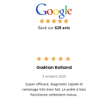
Basé sur
628 avis
Gaétan Rolland
3 octobre 2025
tre
Super efficace, diagnostic rapide et
Le
t
ramonage très bien fait. Le poêle à bois
ét
fonctionne nettement mieux.