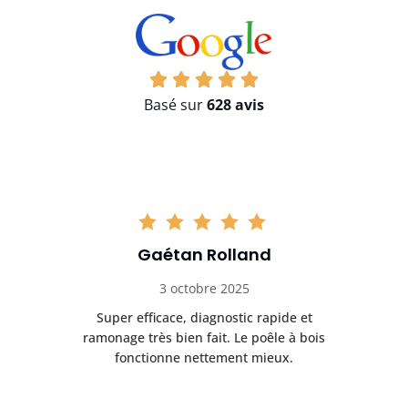
Basé sur
628 avis
Gaétan Rolland
3 octobre 2025
tre
Super efficace, diagnostic rapide et
Le
t
ramonage très bien fait. Le poêle à bois
ét
fonctionne nettement mieux.