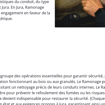
istiques du conduit, du type
t Jura. En Jura, Ramonage
e engagement en faveur de la
gétique.
roupe des opérations essentielles pour garantir sécurité,
llation fonctionnant au bois ou aux granulés. Le Ramonage p
itant un nettoyage précis de leurs conduits internes. Le 
ère pour prévenir le refoulement des fumées ou les risques 
 devient indispensable pour restaurer la sécurité. {Chaqu
 état et aux exigences propres à Jura, garantissant ainsi u