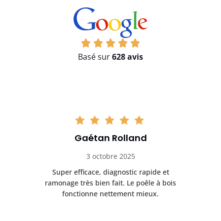
Basé sur
628 avis
Gaétan Rolland
3 octobre 2025
tre
Super efficace, diagnostic rapide et
Le
t
ramonage très bien fait. Le poêle à bois
ét
fonctionne nettement mieux.