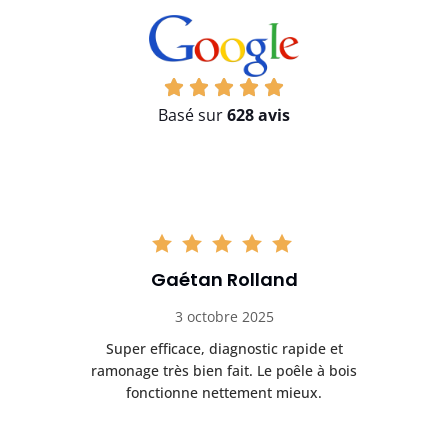
Basé sur
628 avis
Gaétan Rolland
3 octobre 2025
tre
Super efficace, diagnostic rapide et
Le
t
ramonage très bien fait. Le poêle à bois
ét
fonctionne nettement mieux.