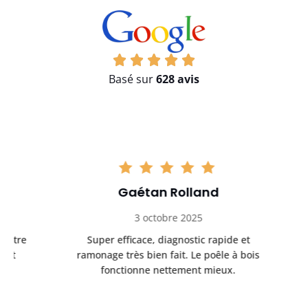
Basé sur
628 avis
Gaétan Rolland
3 octobre 2025
tre
Super efficace, diagnostic rapide et
Le
t
ramonage très bien fait. Le poêle à bois
ét
fonctionne nettement mieux.