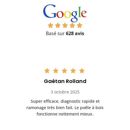
Basé sur
628 avis
Gaétan Rolland
3 octobre 2025
tre
Super efficace, diagnostic rapide et
Le
t
ramonage très bien fait. Le poêle à bois
ét
fonctionne nettement mieux.