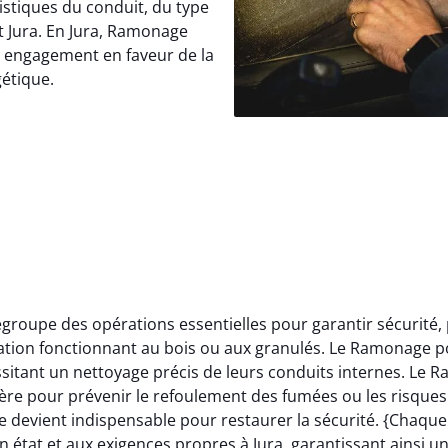
istiques du conduit, du type
t Jura. En Jura, Ramonage
e engagement en faveur de la
gétique.
roupe des opérations essentielles pour garantir sécurité,
llation fonctionnant au bois ou aux granulés. Le Ramonage p
itant un nettoyage précis de leurs conduits internes. Le 
ère pour prévenir le refoulement des fumées ou les risques 
 devient indispensable pour restaurer la sécurité. {Chaqu
 état et aux exigences propres à Jura, garantissant ainsi u