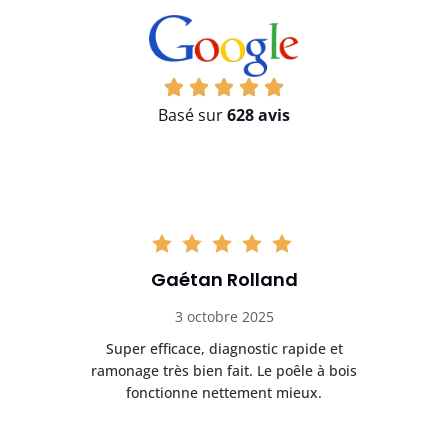
Basé sur
628 avis
Gaétan Rolland
3 octobre 2025
tre
Super efficace, diagnostic rapide et
Le
t
ramonage très bien fait. Le poêle à bois
ét
fonctionne nettement mieux.