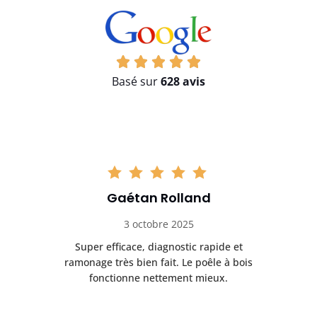
Basé sur
628 avis
Gaétan Rolland
3 octobre 2025
tre
Super efficace, diagnostic rapide et
Le
t
ramonage très bien fait. Le poêle à bois
ét
fonctionne nettement mieux.