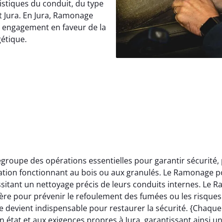
istiques du conduit, du type
t Jura. En Jura, Ramonage
e engagement en faveur de la
gétique.
roupe des opérations essentielles pour garantir sécurité,
llation fonctionnant au bois ou aux granulés. Le Ramonage p
itant un nettoyage précis de leurs conduits internes. Le 
ère pour prévenir le refoulement des fumées ou les risques 
 devient indispensable pour restaurer la sécurité. {Chaqu
 état et aux exigences propres à Jura, garantissant ainsi u