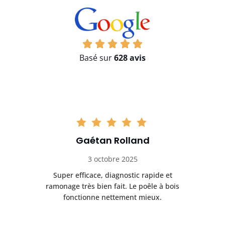
Basé sur
628 avis
Gaétan Rolland
3 octobre 2025
tre
Super efficace, diagnostic rapide et
Le
t
ramonage très bien fait. Le poêle à bois
ét
fonctionne nettement mieux.