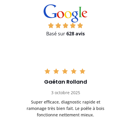
Basé sur
628 avis
Gaétan Rolland
3 octobre 2025
tre
Super efficace, diagnostic rapide et
Le
t
ramonage très bien fait. Le poêle à bois
ét
fonctionne nettement mieux.