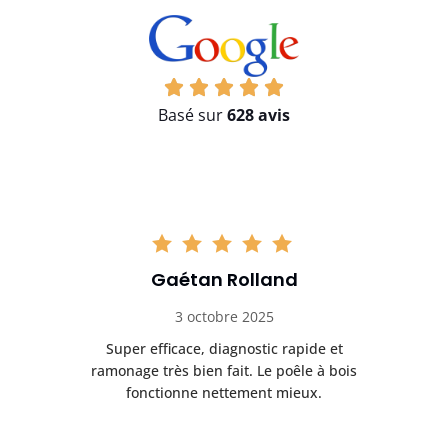
Basé sur
628 avis
Gaétan Rolland
3 octobre 2025
tre
Super efficace, diagnostic rapide et
Le
t
ramonage très bien fait. Le poêle à bois
ét
fonctionne nettement mieux.