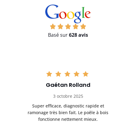
Basé sur
628 avis
Gaétan Rolland
3 octobre 2025
tre
Super efficace, diagnostic rapide et
Le
t
ramonage très bien fait. Le poêle à bois
ét
fonctionne nettement mieux.