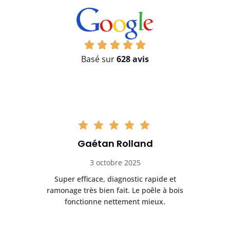
Basé sur
628 avis
Gaétan Rolland
3 octobre 2025
tre
Super efficace, diagnostic rapide et
Le
t
ramonage très bien fait. Le poêle à bois
ét
fonctionne nettement mieux.