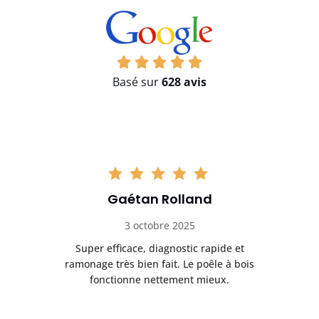
Basé sur
628 avis
Gaétan Rolland
3 octobre 2025
tre
Super efficace, diagnostic rapide et
Le
t
ramonage très bien fait. Le poêle à bois
ét
fonctionne nettement mieux.