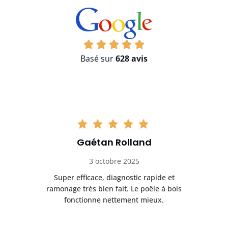
Basé sur
628 avis
Gaétan Rolland
3 octobre 2025
tre
Super efficace, diagnostic rapide et
Le
t
ramonage très bien fait. Le poêle à bois
ét
fonctionne nettement mieux.