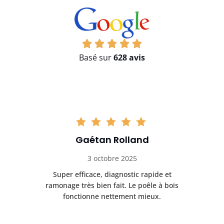
Basé sur
628 avis
Gaétan Rolland
3 octobre 2025
tre
Super efficace, diagnostic rapide et
Le
t
ramonage très bien fait. Le poêle à bois
ét
fonctionne nettement mieux.