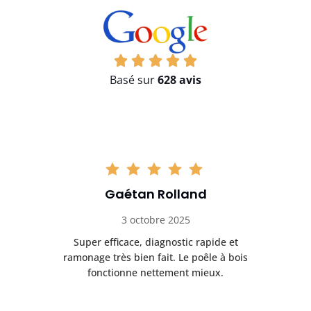
Basé sur
628 avis
Gaétan Rolland
3 octobre 2025
tre
Super efficace, diagnostic rapide et
Le
t
ramonage très bien fait. Le poêle à bois
ét
fonctionne nettement mieux.