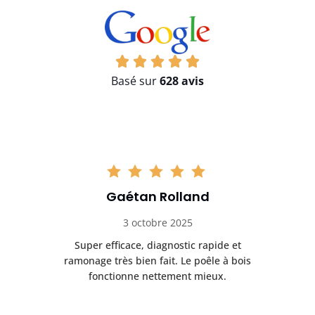
Basé sur
628 avis
Gaétan Rolland
3 octobre 2025
tre
Super efficace, diagnostic rapide et
Le
t
ramonage très bien fait. Le poêle à bois
ét
fonctionne nettement mieux.