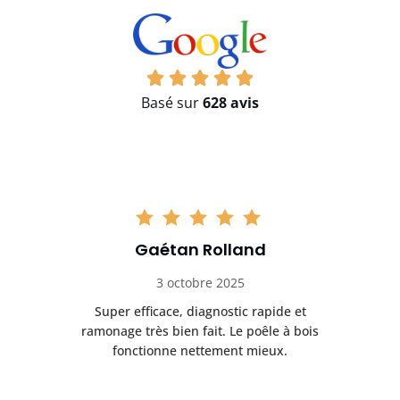
Basé sur
628 avis
Gaétan Rolland
3 octobre 2025
tre
Super efficace, diagnostic rapide et
Le
t
ramonage très bien fait. Le poêle à bois
ét
fonctionne nettement mieux.