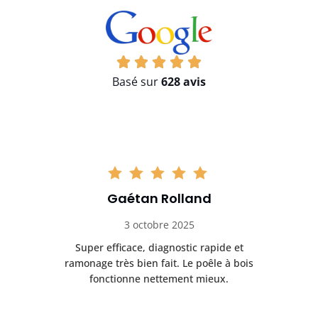
Basé sur
628 avis
Gaétan Rolland
3 octobre 2025
tre
Super efficace, diagnostic rapide et
Le
t
ramonage très bien fait. Le poêle à bois
ét
fonctionne nettement mieux.