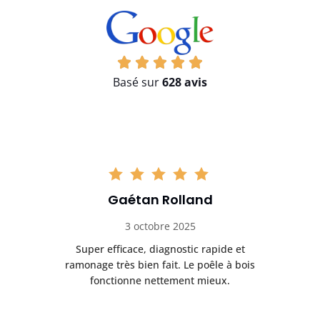
Basé sur
628 avis
Gaétan Rolland
3 octobre 2025
tre
Super efficace, diagnostic rapide et
Le
t
ramonage très bien fait. Le poêle à bois
ét
fonctionne nettement mieux.