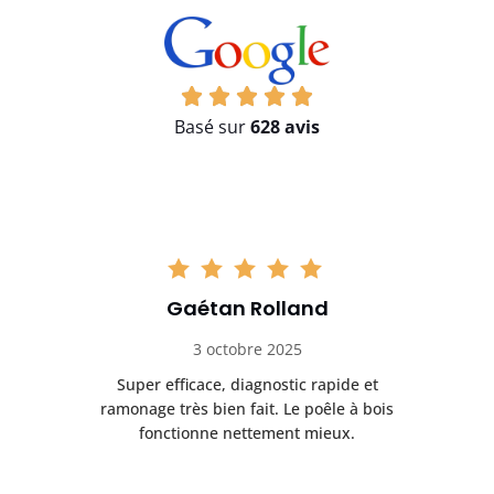
Basé sur
628 avis
Gaétan Rolland
3 octobre 2025
tre
Super efficace, diagnostic rapide et
Le
t
ramonage très bien fait. Le poêle à bois
ét
fonctionne nettement mieux.