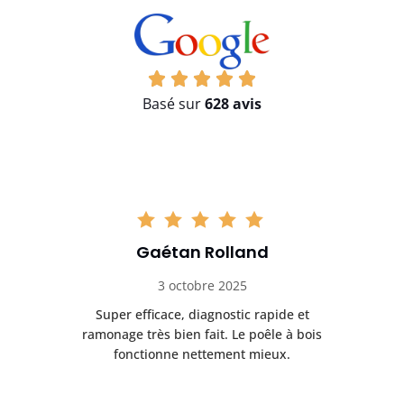
Basé sur
628 avis
Gaétan Rolland
3 octobre 2025
tre
Super efficace, diagnostic rapide et
Le
t
ramonage très bien fait. Le poêle à bois
ét
fonctionne nettement mieux.