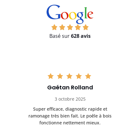
Basé sur
628 avis
Gaétan Rolland
3 octobre 2025
tre
Super efficace, diagnostic rapide et
Le
t
ramonage très bien fait. Le poêle à bois
ét
fonctionne nettement mieux.