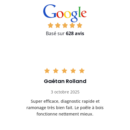
Basé sur
628 avis
Gaétan Rolland
3 octobre 2025
tre
Super efficace, diagnostic rapide et
Le
t
ramonage très bien fait. Le poêle à bois
ét
fonctionne nettement mieux.