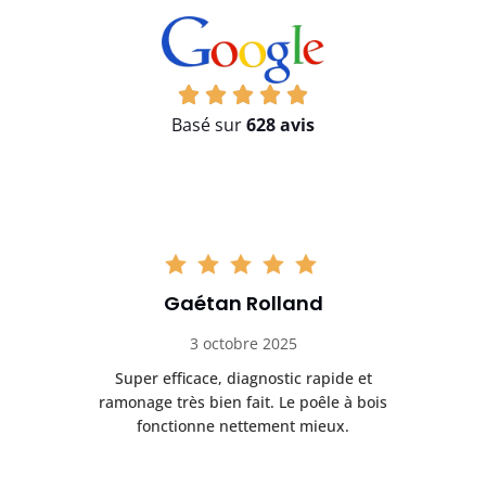
Basé sur
628 avis
Gaétan Rolland
3 octobre 2025
tre
Super efficace, diagnostic rapide et
Le
t
ramonage très bien fait. Le poêle à bois
ét
fonctionne nettement mieux.