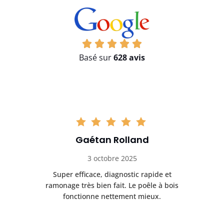
Basé sur
628 avis
Gaétan Rolland
3 octobre 2025
tre
Super efficace, diagnostic rapide et
Le
t
ramonage très bien fait. Le poêle à bois
ét
fonctionne nettement mieux.